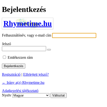
Bejelentkezés
Rhymetime.hu
Felhasználónév, vagy e-mail cím
Jelszó
Emlékezzen rám
Regisztráció
|
Elfelejtett jelszó?
← Irány a(z) Rhymetime.hu
Adatkezelési tájékoztató
Nyelv