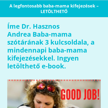
Kihagyás
A legfontosabb baba-mama kifejezések –
LETÖLTHETŐ
Íme Dr. Hasznos
Andrea
Baba-mama
szótárának 3 kulcsoldala, a
mindennapi baba-mama
kifejezésekkel.
Ingyen
letölthető e-book.