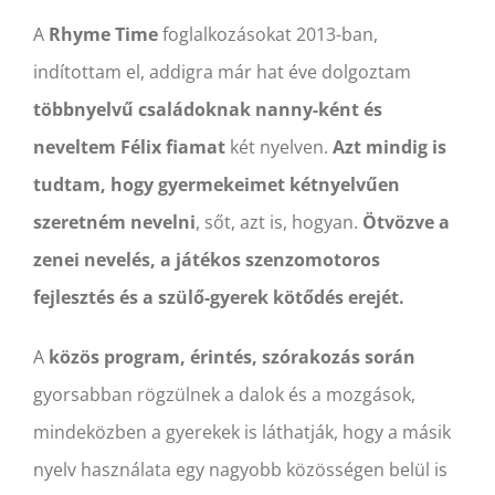
A
Rhyme Time
foglalkozásokat 2013-ban,
indítottam el, addigra már hat éve dolgoztam
többnyelvű családoknak nanny-ként és
neveltem Félix fiamat
két nyelven.
Azt mindig is
tudtam, hogy gyermekeimet kétnyelvűen
szeretném nevelni
, sőt, azt is, hogyan.
Ötvözve a
zenei nevelés, a játékos szenzomotoros
fejlesztés és a szülő-gyerek kötődés erejét.
A
közös program, érintés, szórakozás során
gyorsabban rögzülnek a dalok és a mozgások,
mindeközben a gyerekek is láthatják, hogy a másik
nyelv használata egy nagyobb közösségen belül is