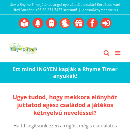
Kihagyás
Üdv a Rhyme Time játékos angol nyelvátadás oldalán! Kérdésed van?
Hívd Ancsát a +36 30 251 7437 számon!
|
ancsa@rhymetime.hu
Boofairy
Advent
Halloween
Easter
Akció
Facebook
Login
Gyerekangol
Webáruház
Ezt mind INGYEN kapják a Rhyme Timer
anyukák!
Ugye tudod, hogy mekkora előnyhöz
juttatod egész családod a játékos
kétnyelvű neveléssel?
Hadd segítsünk ezen a rögös, mégis csodálatos