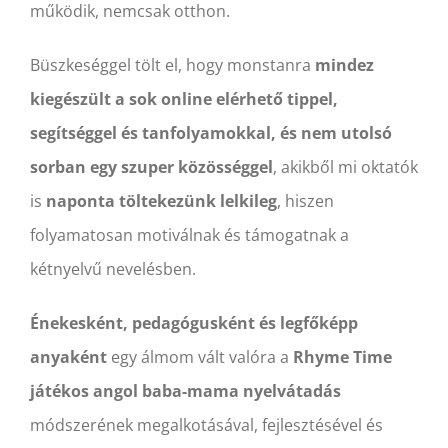
működik, nemcsak otthon.
Büszkeséggel tölt el, hogy monstanra
mindez
kiegészült a sok online elérhető tippel,
segítséggel és tanfolyamokkal, és nem utolsó
sorban egy szuper közösséggel
, akikből mi oktatók
is
naponta töltekezünk lelkileg
, hiszen
folyamatosan motiválnak és támogatnak a
kétnyelvű nevelésben.
Énekesként, pedagógusként és legfőképp
anyaként
egy álmom vált valóra a
Rhyme Time
játékos angol baba-mama nyelvátadás
módszerének megalkotásával, fejlesztésével és