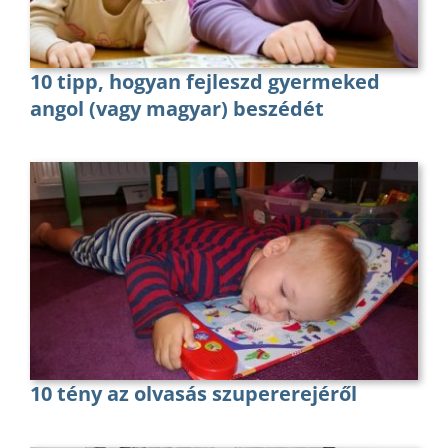
10 tipp, hogyan fejleszd gyermeked
angol (vagy magyar) beszédét
10 tény az olvasás szupererejéről