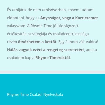
És utoljára, de nem utolsósorban, sosem tudtam
eldönteni, hogy az
Anyaságot, vagy a Karrieremet
válasszam. A Rhyme Time jól kidolgozott
értékesítési stratégiája és családcentrikussága
révén
ötvözhetem a kettőt
. Egy álmom vált valóra!
Hálás vagyok ezért a rengeteg szeretetért
, amit a
családom kap a
Rhyme Timerektől
.
Rhyme Time Családi Nyelviskola