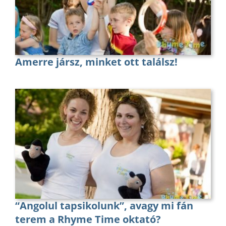
Amerre jársz, minket ott találsz!
“Angolul tapsikolunk”, avagy mi fán
terem a Rhyme Time oktató?