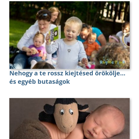
Nehogy a te rossz kiejtésed örökölje…
és egyéb butaságok