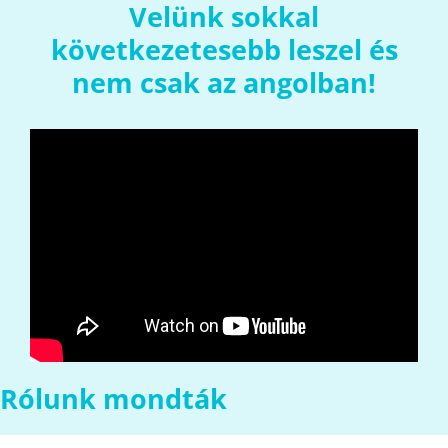
Velünk sokkal
következetesebb leszel és
nem csak az angolban!
Rólunk mondták