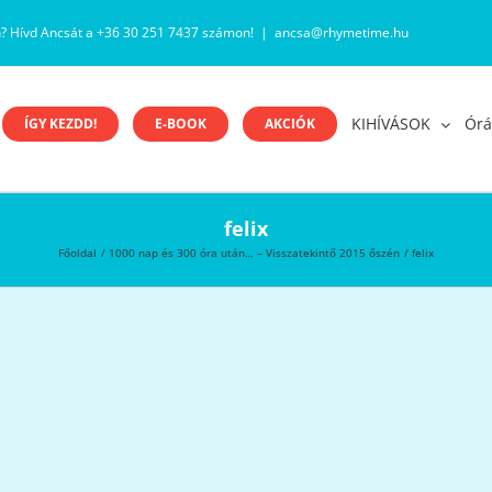
n? Hívd Ancsát a +36 30 251 7437 számon!
|
ancsa@rhymetime.hu
KIHÍVÁSOK
Órá
ÍGY KEZDD!
E-BOOK
AKCIÓK
felix
Főoldal
1000 nap és 300 óra után… – Visszatekintő 2015 őszén
felix