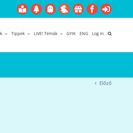
Boofairy
Advent
Halloween
Easter
Akció
Facebook
Login
Gyerekangol
Webáruház
k
Tippek
LIVE! Témák
GYIK
ENG
Log In
Előző