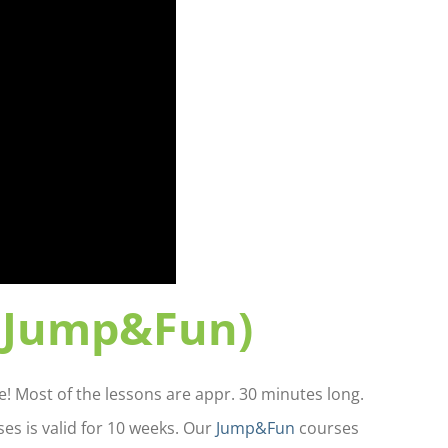
 Jump&Fun)
e! Most of the lessons are appr. 30 minutes long.
ses is valid for 10 weeks. Our
Jump&Fun
courses