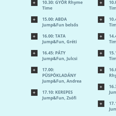
10.30: GYŐR Rhyme
10.
Time
Tim
15.00: ABDA
10.
Jump&Fun belsős
Tim
16.00: TATA
14
Jump&Fun, Gréti
Tim
16.45: PÁTY
15
Jump&Fun, Julcsi
Tim
17.00:
16.
PÜSPÖKLADÁNY
Rhy
Jump&Fun, Andrea
16.
17.10: KEREPES
Jum
Jump&Fun, Zsófi
17.
Jum