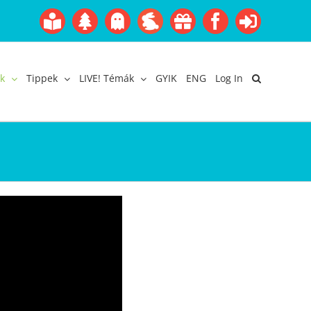
Boofairy
Advent
Halloween
Easter
Akció
Facebook
Login
Gyerekangol
Webáruház
k
Tippek
LIVE! Témák
GYIK
ENG
Log In