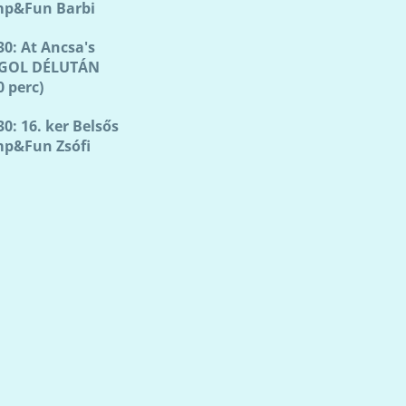
mp&Fun Barbi
30: At Ancsa's
GOL DÉLUTÁN
0 perc)
30: 16. ker Belsős
mp&Fun Zsófi