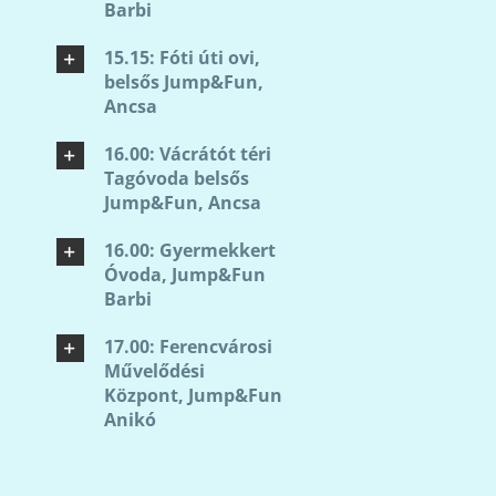
Barbi
15.15: Fóti úti ovi,
belsős Jump&Fun,
Ancsa
16.00: Vácrátót téri
Tagóvoda belsős
Jump&Fun, Ancsa
16.00: Gyermekkert
Óvoda, Jump&Fun
Barbi
17.00: Ferencvárosi
Művelődési
Központ, Jump&Fun
Anikó