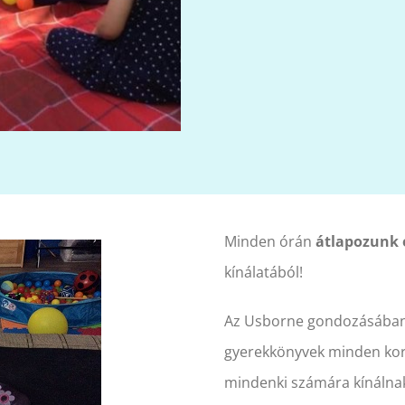
Minden órán
átlapozunk 
kínálatából!
Az Usborne gondozásában 
gyerekkönyvek minden kor
mindenki számára kínálnak