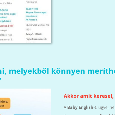
ni, melyekből könnyen meríthe
?
Akkor amit keresel,
A
Baby English
-t, ugye, 