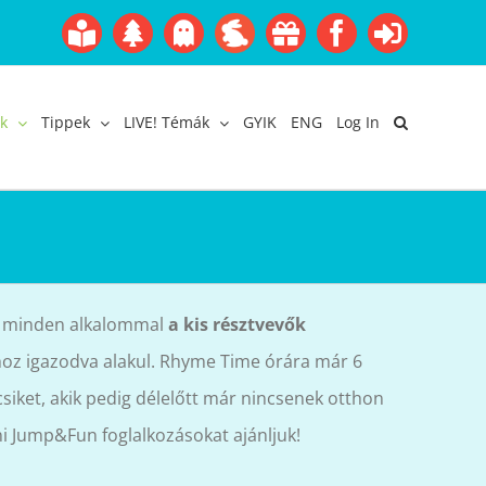
Boofairy
Advent
Halloween
Easter
Akció
Facebook
Login
Gyerekangol
Webáruház
k
Tippek
LIVE! Témák
GYIK
ENG
Log In
s minden alkalommal
a kis résztvevők
hoz igazodva alakul. Rhyme Time órára már 6
csiket, akik pedig délelőtt már nincsenek otthon
ni Jump&Fun foglalkozásokat ajánljuk!