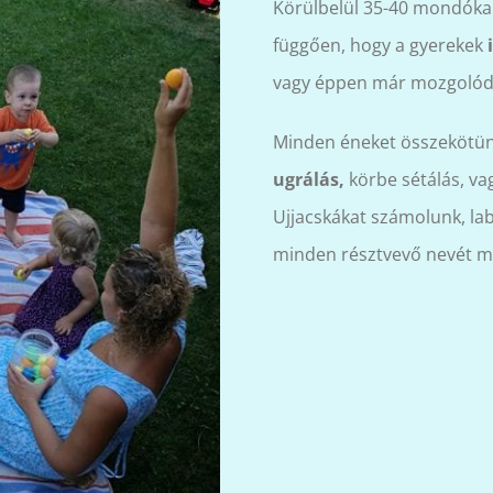
Körülbelül 35-40 mondóka 
függően, hogy a gyerekek
i
vagy éppen már mozgolód
Minden éneket összekötün
ugrálás,
körbe sétálás, vag
Ujjacskákat számolunk, lab
minden résztvevő nevét m