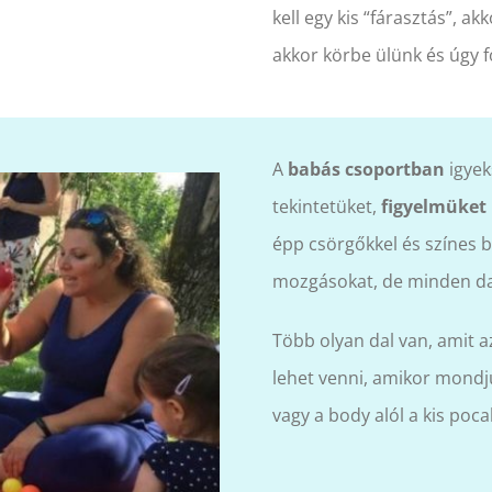
kell egy kis “fárasztás”, a
akkor körbe ülünk és úgy fo
A
babás csoportban
igyek
tekintetüket,
figyelmüket
épp csörgőkkel és színes 
mozgásokat, de minden dal
Több olyan dal van, amit 
lehet venni, amikor mondju
vagy a body alól a kis poca