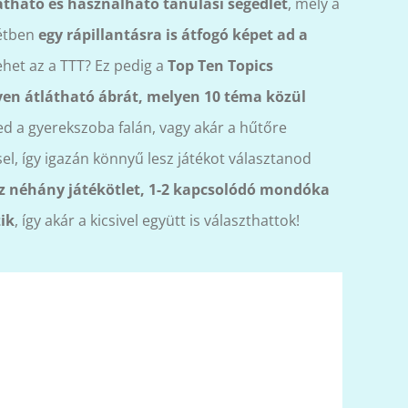
átható és használható tanulási segédlet
, mely a
tétben
egy rápillantásra is átfogó képet ad a
lehet az a TTT? Ez pedig a
Top Ten Topics
en átlátható ábrát, melyen 10 téma közül
ed a gyerekszoba falán, vagy akár a hűtőre
l, így igazán könnyű lesz játékot választanod
 néhány játékötlet, 1-2 kapcsolódó mondóka
ik
, így akár a kicsivel együtt is választhattok!