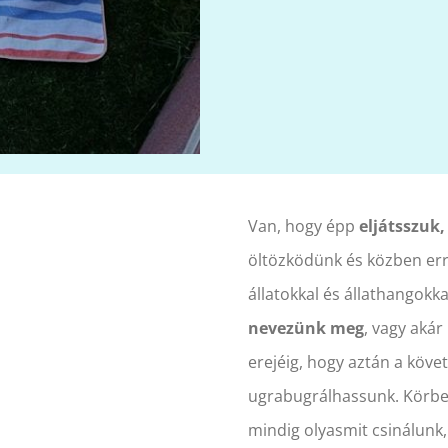
Van, hogy épp
eljátsszuk
öltözködünk és közben err
állatokkal és állathangokk
nevezünk meg
, vagy aká
erejéig, hogy aztán a köv
ugrabugrálhassunk. Körbes
mindig olyasmit csinálunk,