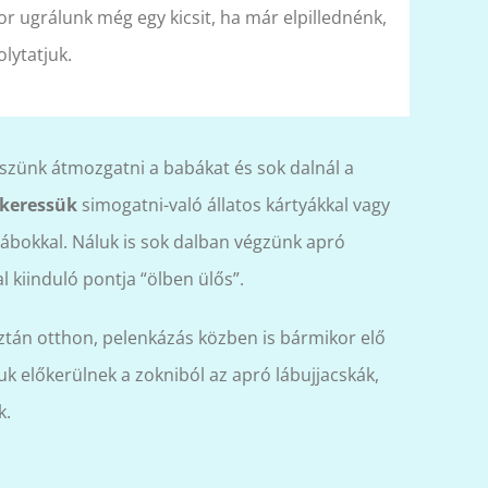
kkor ugrálunk még egy kicsit, ha már elpillednénk,
lytatjuk.
szünk átmozgatni a babákat és sok dalnál a
 keressük
simogatni-való állatos kártyákkal vagy
bábokkal. Náluk is sok dalban végzünk apró
 kiinduló pontja “ölben ülős”.
aztán otthon, pelenkázás közben is bármikor elő
k előkerülnek a zokniból az apró lábujjacskák,
k.