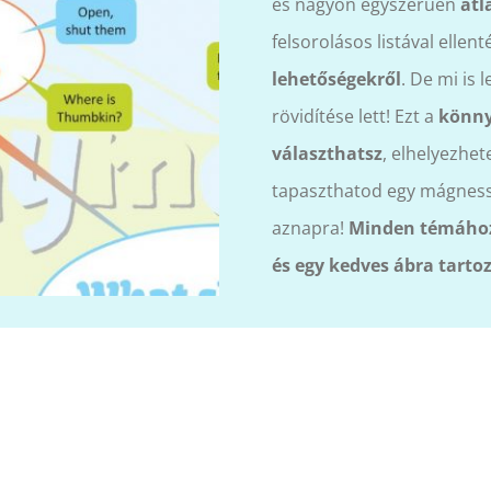
és nagyon egyszerűen
átl
felsorolásos listával ellen
lehetőségekről
. De mi is 
rövidítése lett! Ezt a
könny
választhatsz
, elhelyezhet
tapaszthatod egy mágnesse
aznapra!
Minden témához
és egy kedves ábra tartoz