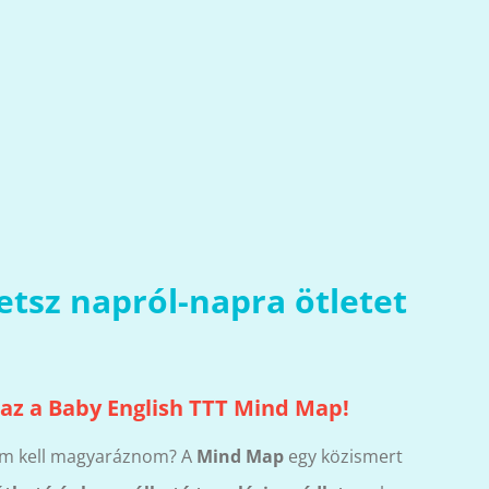
tsz napról-napra ötletet
 az a
Baby English TTT Mind Map
!
nem kell magyaráznom? A
Mind Map
egy közismert