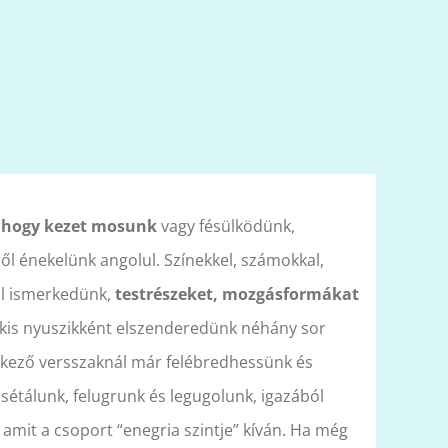
, hogy kezet mosunk
vagy fésülködünk,
ől énekelünk angolul. Színekkel, számokkal,
al ismerkedünk,
testrészeket, mozgásformákat
r kis nyuszikként elszenderedünk néhány sor
etkező versszaknál már felébredhessünk és
étálunk, felugrunk és legugolunk, igazából
 amit a csoport “enegria szintje” kíván. Ha még