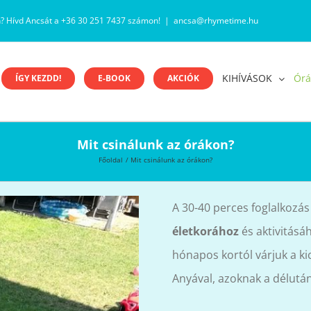
n? Hívd Ancsát a +36 30 251 7437 számon!
|
ancsa@rhymetime.hu
KIHÍVÁSOK
Órá
ÍGY KEZDD!
E-BOOK
AKCIÓK
Mit csinálunk az órákon?
Főoldal
Mit csinálunk az órákon?
A 30-40 perces foglalkozá
életkorához
és aktivitásá
hónapos kortól várjuk a ki
Anyával, azoknak a délutá