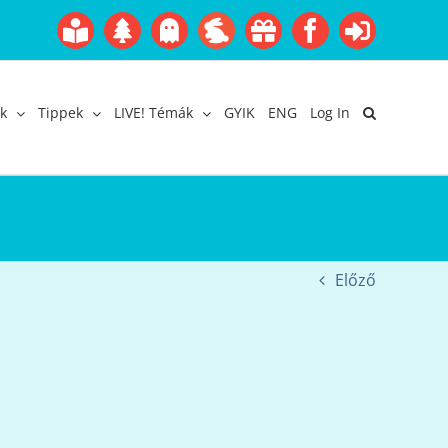
Boofairy
Advent
Halloween
Easter
Akció
Facebook
Login
Gyerekangol
Webáruház
k
Tippek
LIVE! Témák
GYIK
ENG
Log In
Előző