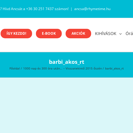
n? Hívd Ancsát a +36 30 251 7437 számon!
|
ancsa@rhymetime.hu
KIHÍVÁSOK
Órá
ÍGY KEZDD!
E-BOOK
AKCIÓK
barbi_akos_rt
Főoldal
1000 nap és 300 óra után… – Visszatekintő 2015 őszén
barbi_akos_rt