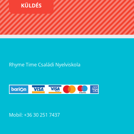
Rhyme Time Családi Nyelviskola
Mobil: +36 30 251 7437