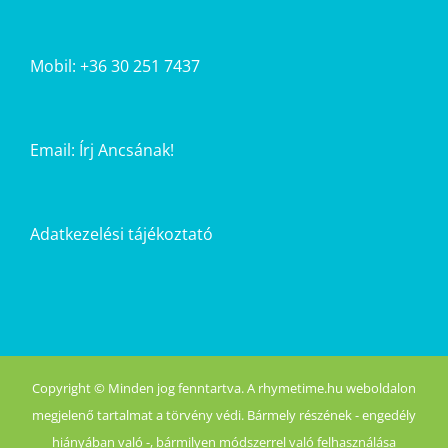
Mobil: +36 30 251 7437
Email:
Írj Ancsának!
Adatkezelési tájékoztató
Copyright © Minden jog fenntartva. A rhymetime.hu weboldalon
megjelenő tartalmat a törvény védi. Bármely részének - engedély
hiányában való -, bármilyen módszerrel való felhasználása