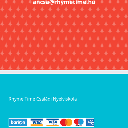
ancsa@rhymetime.hu
Rhyme Time Családi Nyelviskola