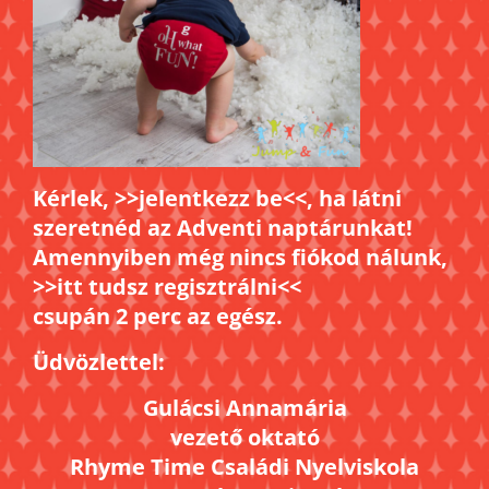
Kérlek, >>
jelentkezz be
<<, ha látni
szeretnéd az Adventi naptárunkat!
Amennyiben még nincs fiókod nálunk,
>>
itt tudsz regisztrálni<<
csupán 2 perc az egész.
Üdvözlettel:
Gulácsi Annamária
vezető oktató
Rhyme Time Családi Nyelviskola