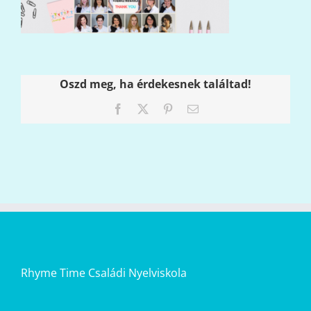
Oszd meg, ha érdekesnek találtad!
Facebook
X
Pinterest
Email:
Rhyme Time Családi Nyelviskola