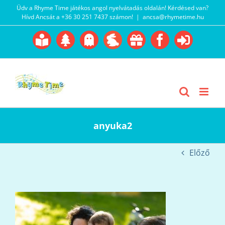
Kihagyás
Üdv a Rhyme Time játékos angol nyelvátadás oldalán! Kérdésed van?
Hívd Ancsát a +36 30 251 7437 számon!
|
ancsa@rhymetime.hu
Boofairy
Advent
Halloween
Easter
Akció
Facebook
Login
Gyerekangol
Webáruház
anyuka2
Előző