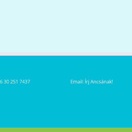
36 30 251 7437
Email:
Írj Ancsának!