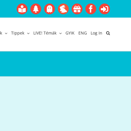
Boofairy
Advent
Halloween
Easter
Akció
Facebook
Login
Gyerekangol
Webáruház
k
Tippek
LIVE! Témák
GYIK
ENG
Log In