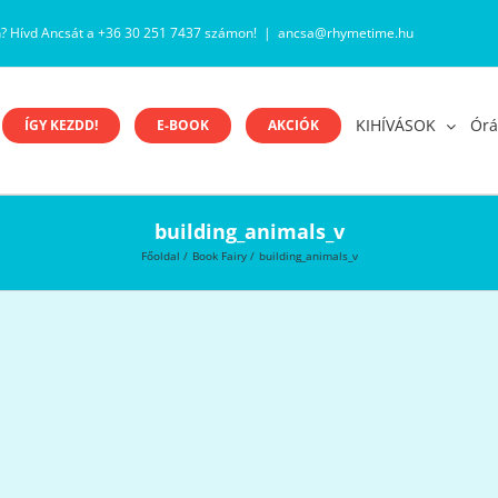
n? Hívd Ancsát a +36 30 251 7437 számon!
|
ancsa@rhymetime.hu
KIHÍVÁSOK
Órá
ÍGY KEZDD!
E-BOOK
AKCIÓK
building_animals_v
Főoldal
Book Fairy
building_animals_v