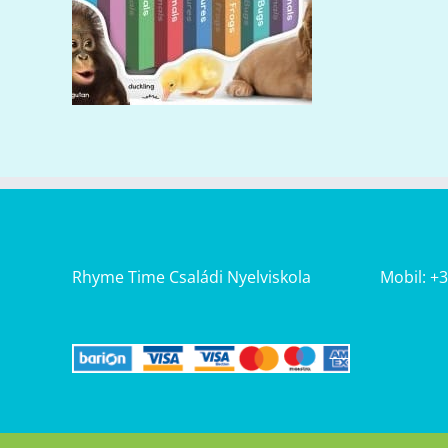
Rhyme Time Családi Nyelviskola
Mobil: +