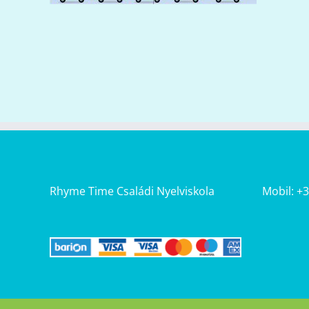
Rhyme Time Családi Nyelviskola
Mobil: +