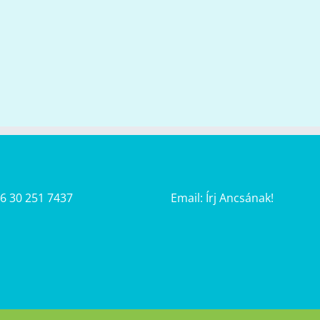
36 30 251 7437
Email:
Írj Ancsának!