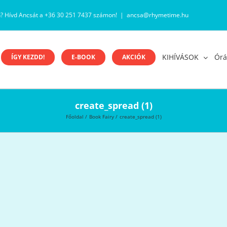
n? Hívd Ancsát a +36 30 251 7437 számon!
|
ancsa@rhymetime.hu
KIHÍVÁSOK
Órá
ÍGY KEZDD!
E-BOOK
AKCIÓK
create_spread (1)
Főoldal
Book Fairy
create_spread (1)