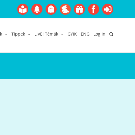
Boofairy
Advent
Halloween
Easter
Akció
Facebook
Login
Gyerekangol
Webáruház
k
Tippek
LIVE! Témák
GYIK
ENG
Log In