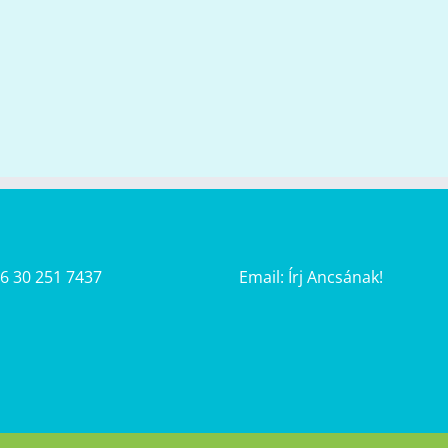
36 30 251 7437
Email:
Írj Ancsának!