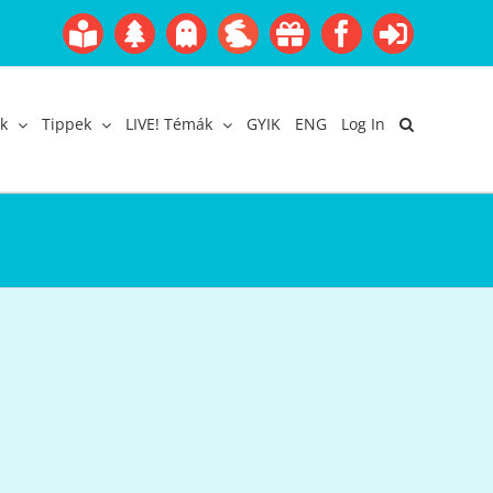
Boofairy
Advent
Halloween
Easter
Akció
Facebook
Login
Gyerekangol
Webáruház
k
Tippek
LIVE! Témák
GYIK
ENG
Log In