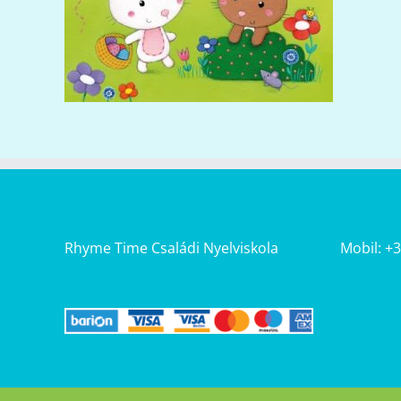
Rhyme Time Családi Nyelviskola
Mobil: +