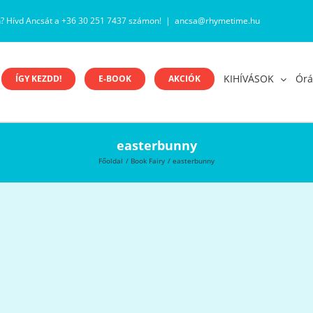
n? Hívd Ancsát a +36 30 251 7437 számon!
|
ancsa@rhymetime.hu
KIHÍVÁSOK
Órá
ÍGY KEZDD!
E-BOOK
AKCIÓK
easterbunny
Főoldal
Book Fairy
easterbunny