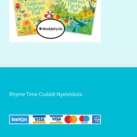
Rhyme Time Családi Nyelviskola