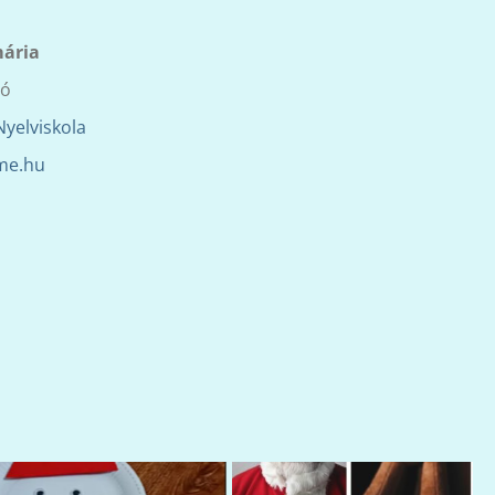
ária
tó
yelviskola
me.hu