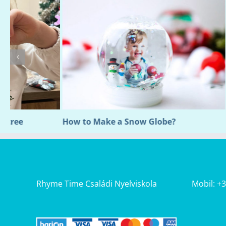
How to Make a Snow Globe?
DIY Nativit
Rhyme Time Családi Nyelviskola
Mobil: +