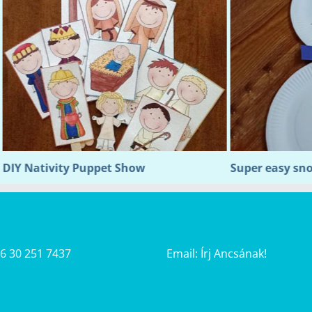
y Puppet Show
Super easy snowman craft 
36 30 251 7437
Email:
Írj Ancsának!