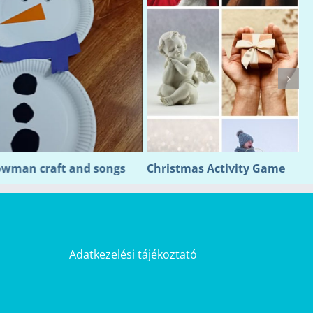
and songs
Christmas Activity Game
C
Adatkezelési tájékoztató