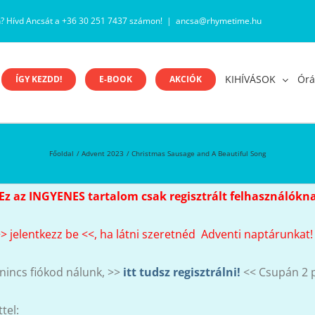
n? Hívd Ancsát a +36 30 251 7437 számon!
|
ancsa@rhymetime.hu
KIHÍVÁSOK
Órá
ÍGY KEZDD!
E-BOOK
AKCIÓK
Főoldal
Advent 2023
Christmas Sausage and A Beautiful Song
Ez az INGYENES tartalom csak regisztrált felhasználókna
>>
jelentkezz be
<<, ha látni szeretnéd Adventi naptárunkat!
incs fiókod nálunk, >>
itt tudsz regisztrálni!
<< Csupán 2 p
tel: