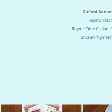
Gulácsi Annam
vezető okta
Rhyme Time Családi N
ancsa@rhymeti