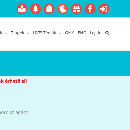
Boofairy
Advent
Halloween
Easter
Akció
Facebook
Login
Gyerekangol
Webáruház
k
Tippek
LIVE! Témák
GYIK
ENG
Log In
k érhető el!
erc az egész.