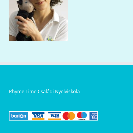
Rhyme Time Családi Nyelviskola