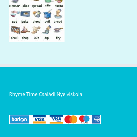
Rhyme Time Családi Nyelviskola