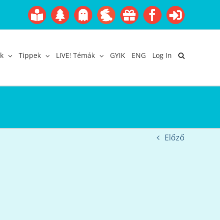
Boofairy
Advent
Halloween
Easter
Akció
Facebook
Login
Gyerekangol
Webáruház
k
Tippek
LIVE! Témák
GYIK
ENG
Log In
Előző