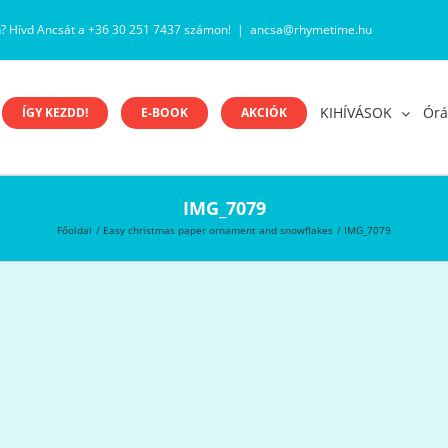
n? Hívd Ancsát a +36 30 251 7437 számon!
|
ancsa@rhymetime.hu
KIHÍVÁSOK
Órá
ÍGY KEZDD!
E-BOOK
AKCIÓK
IMG_7079
Főoldal
Easy christmas paper ornament and snowflakes
IMG_7079