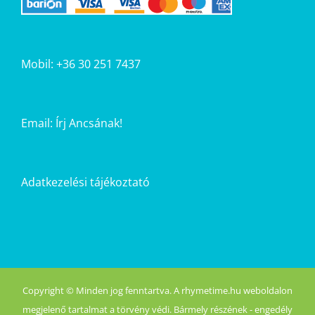
Mobil: +36 30 251 7437
Email:
Írj Ancsának!
Adatkezelési tájékoztató
Copyright © Minden jog fenntartva. A rhymetime.hu weboldalon
megjelenő tartalmat a törvény védi. Bármely részének - engedély