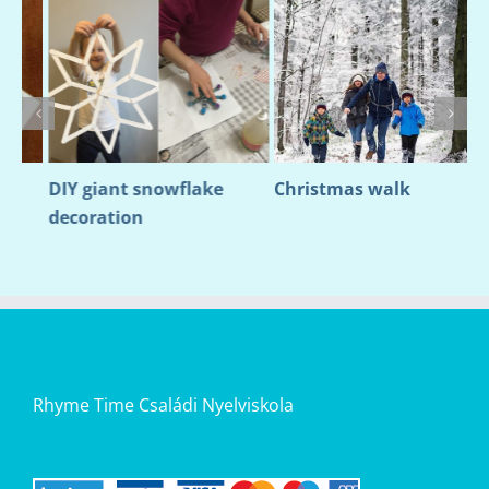
DIY giant snowflake
Christmas walk
D
decoration
T
Rhyme Time Családi Nyelviskola