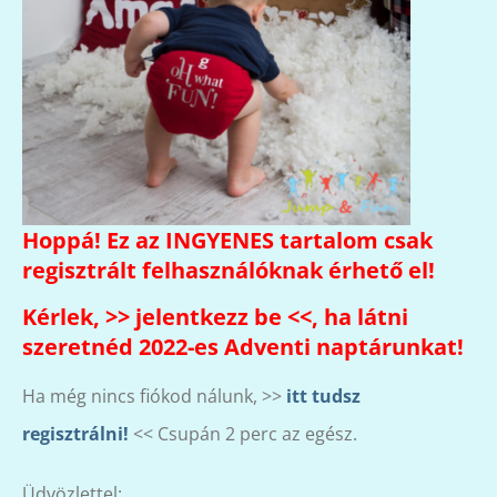
Hoppá! Ez az INGYENES tartalom csak
regisztrált felhasználóknak érhető el!
Kérlek, >>
jelentkezz be
<<, ha látni
szeretnéd 2022-es Adventi naptárunkat!
Ha még nincs fiókod nálunk, >>
itt tudsz
regisztrálni!
<< Csupán 2 perc az egész.
Üdvözlettel: