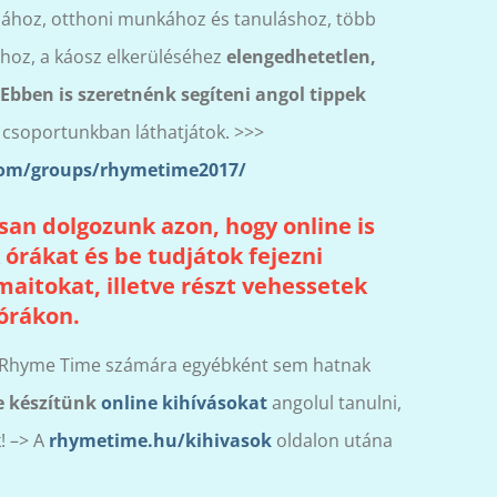
sához, otthoni munkához és tanuláshoz, több
oz, a káosz elkerüléséhez
elengedhetetlen,
Ebben is szeretnénk segíteni angol tippek
t csoportunkban láthatjátok. >>>
com/groups/rhymetime2017/
an dolgozunk azon, hogy online is
órákat és be tudjátok fejezni
itokat, illetve részt vehessetek
órákon.
Rhyme Time számára egyébként sem hatnak
e készítünk
online kihívásokat
angolul tanulni,
! –> A
rhymetime.hu/kihivasok
oldalon utána