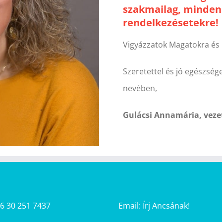
szakmailag, minden 
rendelkezésetekre!
Vigyázzatok Magatokra és 
Szeretettel és jó egészsé
nevében,
Gulácsi Annamária, veze
36 30 251 7437
Email:
Írj Ancsának!