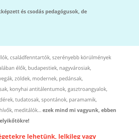
képzett és csodás pedagógusok, de
lók, családfenntartók, szerényebb körülmények
alában élők, budapestiek, nagyvárosiak,
k, vegák, zöldek, modernek, pedánsak,
ásak, konyhai antitálentumok, gasztroangyalok,
dérek, tudatosak, spontánok, paramamik,
 hívők, meditálók…
ezek mind mi vagyunk, ebben
lyikőtökre!
getekre lehetünk, lelkileg vagy