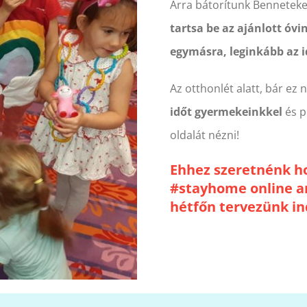
Arra bátorítunk Benneteke
tartsa be az ajánlott óv
egymásra, leginkább az i
Az otthonlét alatt, bár ez
időt gyermekeinkkel
és p
oldalát nézni!
Ehhez szeretnénk ho
#stayhome online an
hétfőn tervezünk in