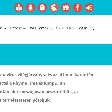
Boofairy
Advent
Halloween
Easter
Akció
Facebook
Login
Gyerekangol
Webáruház
k
Tippek
LIVE! Témák
GYIK
ENG
Log In
n
onavírus világjárványra és az otthoni karantén
tettel a Rhyme Time és Jump&Fun
tlan időre országosan beszüntetjük, az
t természetesen pótoljuk.