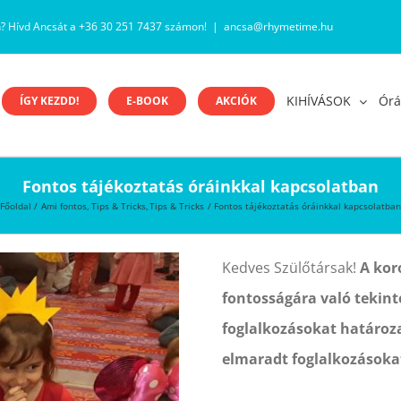
n? Hívd Ancsát a +36 30 251 7437 számon!
|
ancsa@rhymetime.hu
KIHÍVÁSOK
Órá
ÍGY KEZDD!
E-BOOK
AKCIÓK
Fontos tájékoztatás óráinkkal kapcsolatban
Főoldal
Ami fontos
Tips & Tricks
Tips & Tricks
Fontos tájékoztatás óráinkkal kapcsolatba
Kedves Szülőtársak!
A kor
fontosságára való tekin
foglalkozásokat határoza
elmaradt foglalkozásoka