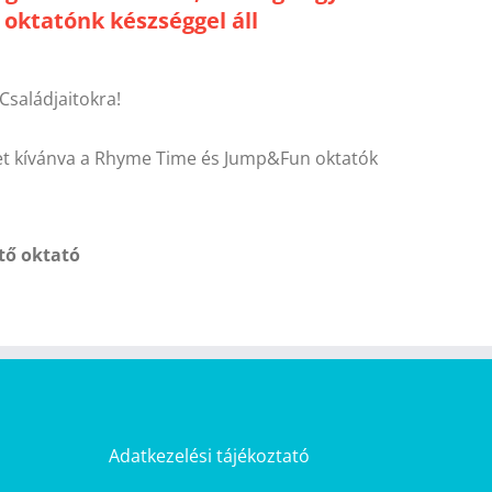
oktatónk készséggel áll
Családjaitokra!
get kívánva a Rhyme Time és Jump&Fun oktatók
tő oktató
Adatkezelési tájékoztató