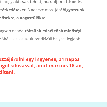
t, hogy
aki csak teheti, maradjon otthon és
intézkedéseket
! A neheze most jön!
Vigyázzunk
dősekre, a nagyszülőkre!
 nagyon nehéz,
töltsünk minél több minőségi
róbáljuk a kialakult rendkívüli helyzet legjobb
zzájárulni egy ingyenes, 21 napos
gol kihívással, amit március 16-án,
dítani.