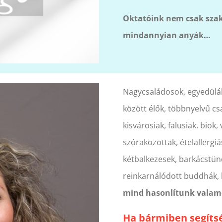
Oktatóink nem csak szak
mindannyian anyák…
Nagycsaládosok, egyedülál
között élők, többnyelvű cs
kisvárosiak, falusiak, bio
szórakozottak, ételallergi
kétbalkezesek, barkácstün
reinkarnálódott buddhák,
mind hasonlítunk valame
Ha bármiben segítsé