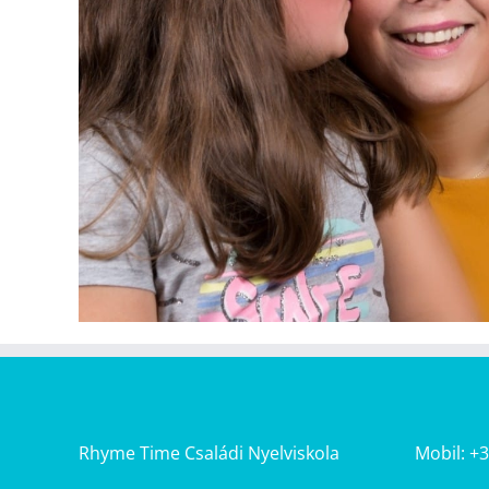
Rhyme Time Családi Nyelviskola
Mobil: +