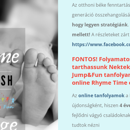
Az otthoni béke fenntartá
generáció összehangolásáh
hogy legyen stratégiánk
.
mellett!
A részleteket zár
https://www.facebook.
FONTOS! Folyamatos
tarthassunk Nektek 
Jump&Fun tanfolyama
online Rhyme Time 
Az
online tanfolyamok
a 
újdonságként, hiszen
4 év
fejlődni vágyó családoknak
tudtok nézni