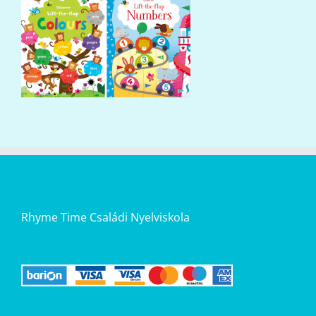
Rhyme Time Családi Nyelviskola