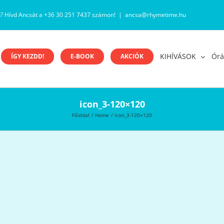
n? Hívd Ancsát a +36 30 251 7437 számon!
|
ancsa@rhymetime.hu
KIHÍVÁSOK
Órá
ÍGY KEZDD!
E-BOOK
AKCIÓK
icon_3-120×120
Főoldal
Home
icon_3-120×120