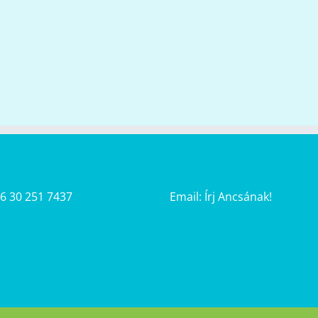
36 30 251 7437
Email:
Írj Ancsának!