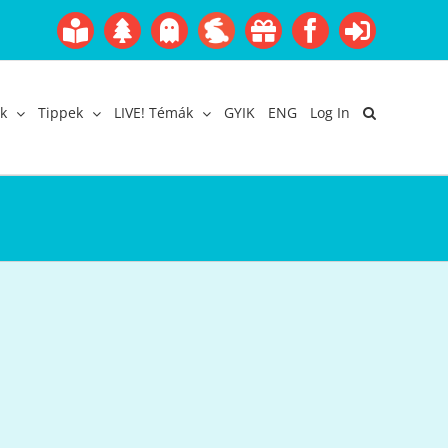
Boofairy
Advent
Halloween
Easter
Akció
Facebook
Login
Gyerekangol
Webáruház
k
Tippek
LIVE! Témák
GYIK
ENG
Log In