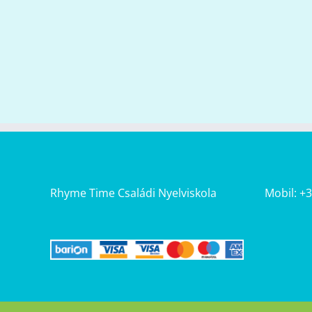
Rhyme Time Családi Nyelviskola
Mobil: +