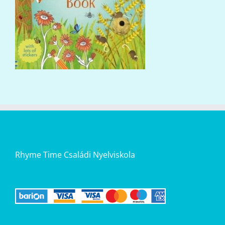
Rhyme Time Családi Nyelviskola