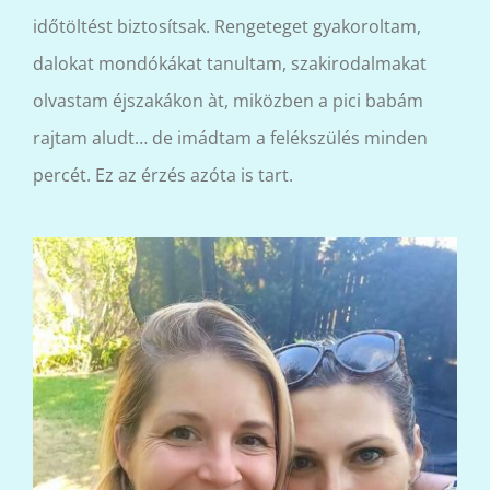
időtöltést biztosítsak. Rengeteget gyakoroltam,
dalokat mondókákat tanultam, szakirodalmakat
olvastam éjszakákon àt, miközben a pici babám
rajtam aludt… de imádtam a felékszülés minden
percét. Ez az érzés azóta is tart.