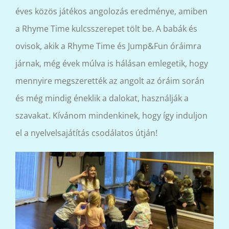
éves közös játékos angolozás eredménye, amiben
a Rhyme Time kulcsszerepet tölt be. A babák és
ovisok, akik a Rhyme Time és Jump&Fun óráimra
járnak, még évek múlva is hálásan emlegetik, hogy
mennyire megszerették az angolt az óráim során
és még mindig éneklik a dalokat, használják a
szavakat. Kívánom mindenkinek, hogy így induljon
el a nyelvelsajátítás csodálatos útján!