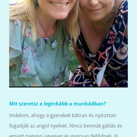
Mit szeretsz a leginkább a munkádban?
Imádom, ahogy a gyerekek bátran és nyitottan
fogadják az angol nyelvet. Nincs bennük gátlás és
emiatt nagyon ügyesen és gyorsan fejlődnek. Jó