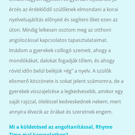
érzés az érdeklődő szülőknek elmondani a korai
nyelvelsajátítás előnyeit és segíteni őket ezen az
úton. Mindig lelkesen osztom meg az otthoni
angolozással kapcsolatos tapasztalataimat.
Imádom a gyerekek csillogó szemeit, ahogy a
mondókákat, dalokat fogadják tőlem, és ahogy
rövid időn belül beléjük +ég” a nyelv. A szülők
elismerő köszönete is sokat jelent számomra, de a
gyerekek visszajelzése a legkedvesebb, amikor egy
saját rajzzal, öleléssel kedveskednek nekem, mert
annyira élvezik az órákat és szeretnek engem.
Mi a küldetésed az angoltanítással, Rhyme
Time-mal kapcsolatban?