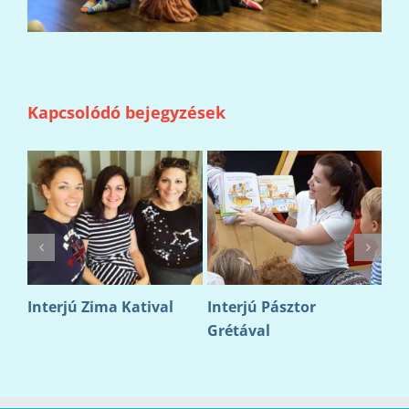
Kapcsolódó bejegyzések
Interjú Zima Katival
Interjú Pásztor
Int
Grétával