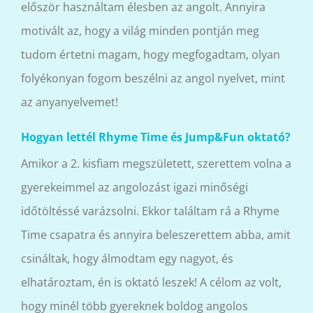
először használtam élesben az angolt. Annyira
motivált az, hogy a világ minden pontján meg
tudom értetni magam, hogy megfogadtam, olyan
folyékonyan fogom beszélni az angol nyelvet, mint
az anyanyelvemet!
Hogyan lettél Rhyme Time és Jump&Fun oktató?
Amikor a 2. kisfiam megszületett, szerettem volna a
gyerekeimmel az angolozást igazi minőségi
időtöltéssé varázsolni. Ekkor találtam rá a Rhyme
Time csapatra és annyira beleszerettem abba, amit
csináltak, hogy álmodtam egy nagyot, és
elhatároztam, én is oktató leszek! A célom az volt,
hogy minél több gyereknek boldog angolos