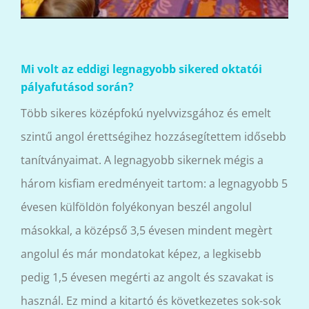
Mi volt az eddigi legnagyobb sikered oktatói
pályafutásod során?
Több sikeres középfokú nyelvvizsgához és emelt
szintű angol érettségihez hozzásegítettem idősebb
tanítványaimat. A legnagyobb sikernek mégis a
három kisfiam eredményeit tartom: a legnagyobb 5
évesen külföldön folyékonyan beszél angolul
másokkal, a középső 3,5 évesen mindent megèrt
angolul és már mondatokat képez, a legkisebb
pedig 1,5 évesen megérti az angolt és szavakat is
használ. Ez mind a kitartó és következetes sok-sok