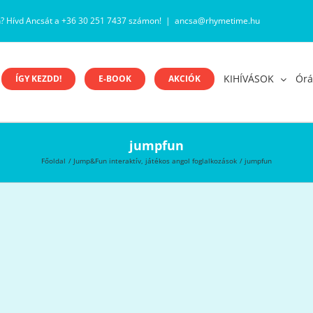
n? Hívd Ancsát a +36 30 251 7437 számon!
|
ancsa@rhymetime.hu
KIHÍVÁSOK
Órá
ÍGY KEZDD!
E-BOOK
AKCIÓK
jumpfun
Főoldal
Jump&Fun interaktív, játékos angol foglalkozások
jumpfun