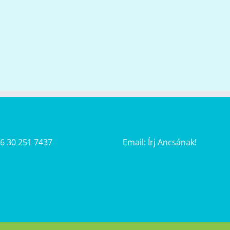
36 30 251 7437
Email:
Írj Ancsának!