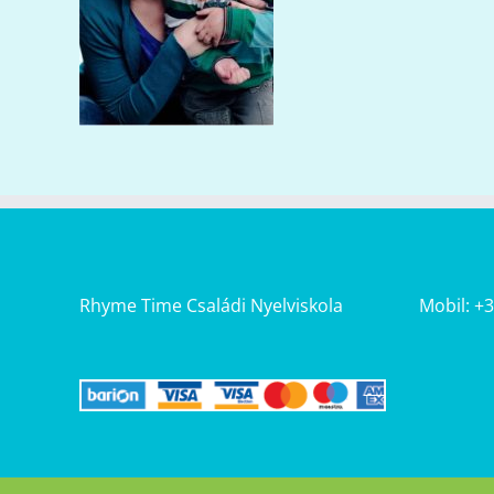
Rhyme Time Családi Nyelviskola
Mobil: +