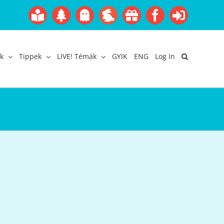
Boofairy
Advent
Halloween
Easter
Akció
Facebook
Login
Gyerekangol
Webáruház
k
Tippek
LIVE! Témák
GYIK
ENG
Log In