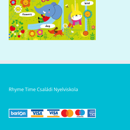
Rhyme Time Családi Nyelviskola