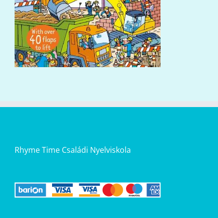
Rhyme Time Családi Nyelviskola