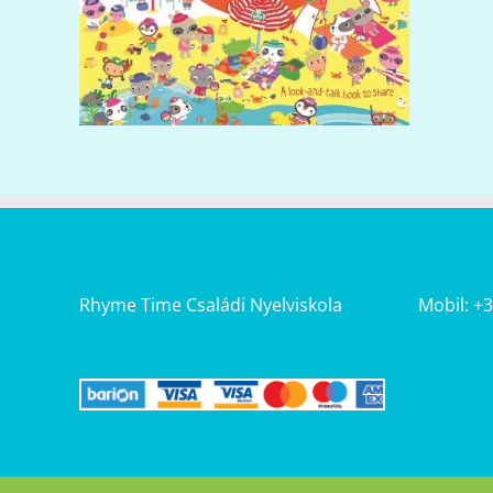
Rhyme Time Családi Nyelviskola
Mobil: +