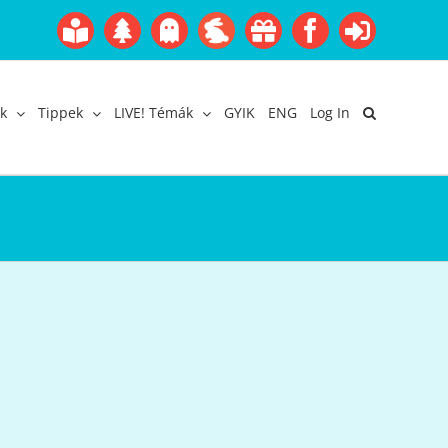
Boofairy
Advent
Halloween
Easter
Akció
Facebook
Login
Gyerekangol
Webáruház
k
Tippek
LIVE! Témák
GYIK
ENG
Log In