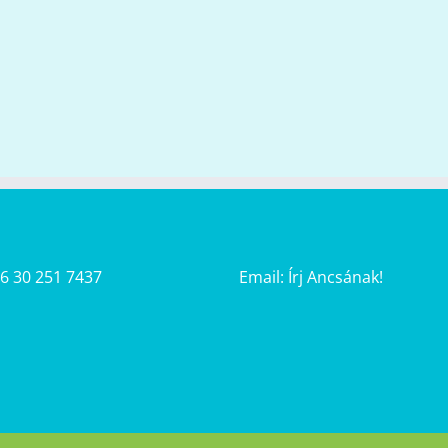
36 30 251 7437
Email:
Írj Ancsának!