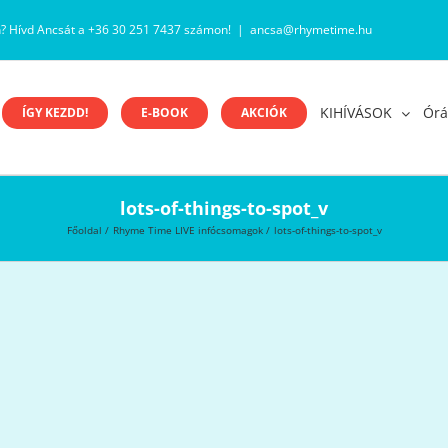
n? Hívd Ancsát a +36 30 251 7437 számon!
|
ancsa@rhymetime.hu
KIHÍVÁSOK
Órá
ÍGY KEZDD!
E-BOOK
AKCIÓK
lots-of-things-to-spot_v
Főoldal
Rhyme Time LIVE infócsomagok
lots-of-things-to-spot_v