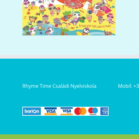
Rhyme Time Családi Nyelviskola
Mobil: +