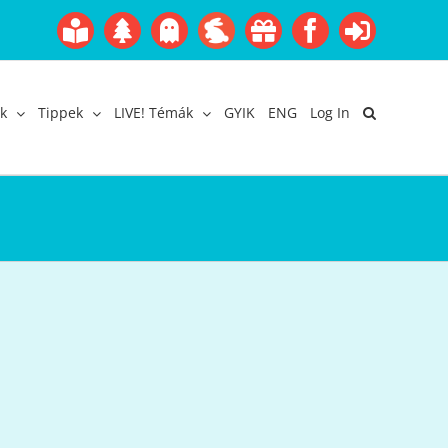
Boofairy
Advent
Halloween
Easter
Akció
Facebook
Login
Gyerekangol
Webáruház
k
Tippek
LIVE! Témák
GYIK
ENG
Log In