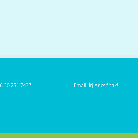
36 30 251 7437
Email:
Írj Ancsának!