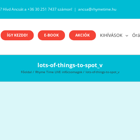
n? Hívd Ancsát a +36 30 251 7437 számon!
|
ancsa@rhymetime.hu
KIHÍVÁSOK
Órá
ÍGY KEZDD!
E-BOOK
AKCIÓK
lots-of-things-to-spot_v
Főoldal
Rhyme Time LIVE infócsomagok
lots-of-things-to-spot_v