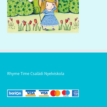
Rhyme Time Családi Nyelviskola