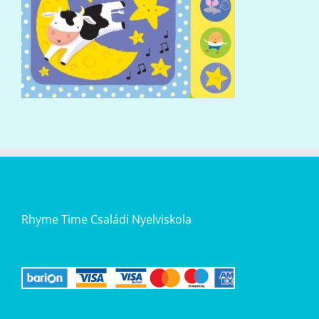
Rhyme Time Családi Nyelviskola