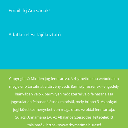
Email:
Írj Ancsának!
Adatkezelési tájékoztató
Copyright © Minden jog fenntartva. A rhymetime.hu weboldalon
megjelenő tartalmat a törvény védi. Bármely részének - engedély
hiányában való -, bármilyen módszerrel való felhasználása
jogosulatlan felhasználásnak minősül, mely büntető- és polgári
jogi következményeket von maga után. Az oldal fenntartója:
Gulácsi Annamária EV. Az Általános Szerződési feltételek itt
találhatók: https://www.rhymetime.hu/aszf