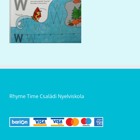
Rhyme Time Családi Nyelviskola