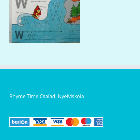
Rhyme Time Családi Nyelviskola