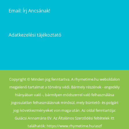
Email:
Írj Ancsának!
Adatkezelési tájékoztató
Copyright © Minden jog fenntartva. A rhymetime.hu weboldalon
megjelenő tartalmat a törvény védi. Bármely részének - engedély
hiányában való -, bármilyen módszerrel való felhasználása
jogosulatlan felhasználásnak minősül, mely büntető- és polgári
jogi következményeket von maga után. Az oldal fenntartója:
Gulácsi Annamária EV. Az Általános Szerződési feltételek itt
találhatók: https://www.rhymetime.hu/aszf