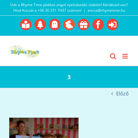
Kihagyás
Üdv a Rhyme Time játékos angol nyelvátadás oldalán! Kérdésed van?
Hívd Ancsát a +36 30 251 7437 számon!
|
ancsa@rhymetime.hu
Boofairy
Advent
Halloween
Easter
Akció
Facebook
Login
Gyerekangol
Webáruház
3
Előző