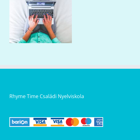
Rhyme Time Családi Nyelviskola