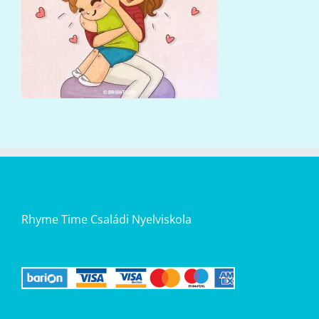
Rhyme Time Családi Nyelviskola