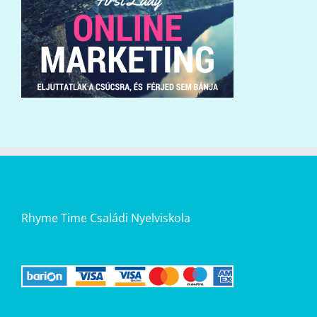
Rhyme Time Családi Nyelviskola