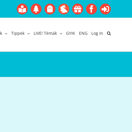
Boofairy
Advent
Halloween
Easter
Akció
Facebook
Login
Gyerekangol
Webáruház
k
Tippek
LIVE! Témák
GYIK
ENG
Log In