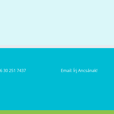
36 30 251 7437
Email:
Írj Ancsának!