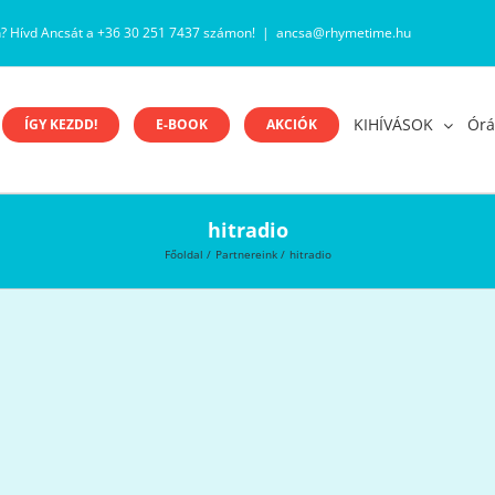
n? Hívd Ancsát a +36 30 251 7437 számon!
|
ancsa@rhymetime.hu
KIHÍVÁSOK
Órá
ÍGY KEZDD!
E-BOOK
AKCIÓK
hitradio
Főoldal
Partnereink
hitradio