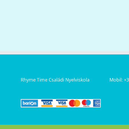
Rhyme Time Családi Nyelviskola
Mobil: +