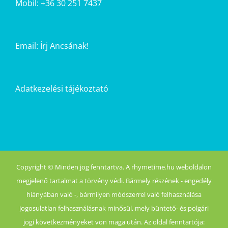
Mobil: +36 30 251 7437
Email:
Írj Ancsának!
Adatkezelési tájékoztató
Copyright © Minden jog fenntartva. A rhymetime.hu weboldalon
megjelenő tartalmat a törvény védi. Bármely részének - engedély
hiányában való -, bármilyen módszerrel való felhasználása
jogosulatlan felhasználásnak minősül, mely büntető- és polgári
jogi következményeket von maga után. Az oldal fenntartója: