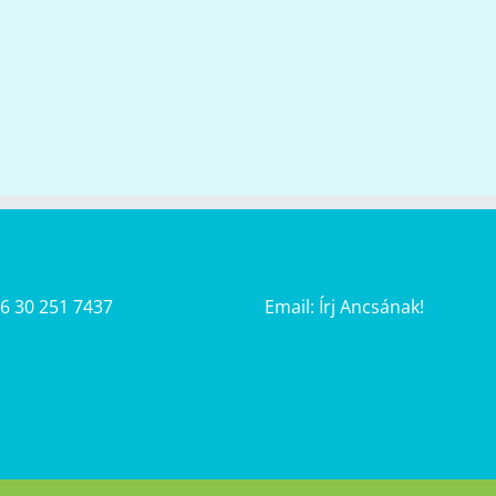
36 30 251 7437
Email:
Írj Ancsának!