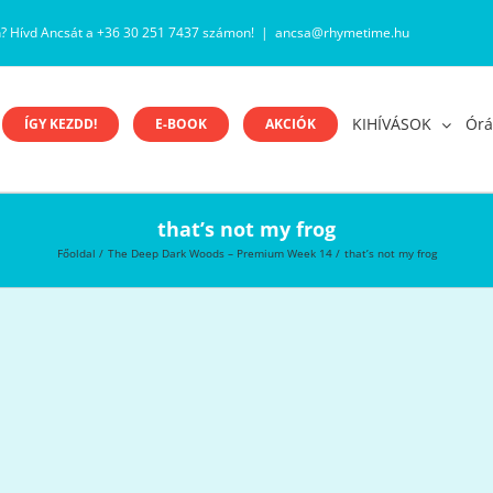
n? Hívd Ancsát a +36 30 251 7437 számon!
|
ancsa@rhymetime.hu
KIHÍVÁSOK
Órá
ÍGY KEZDD!
E-BOOK
AKCIÓK
that’s not my frog
Főoldal
The Deep Dark Woods – Premium Week 14
that’s not my frog