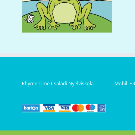
Rhyme Time Családi Nyelviskola
Mobil: +