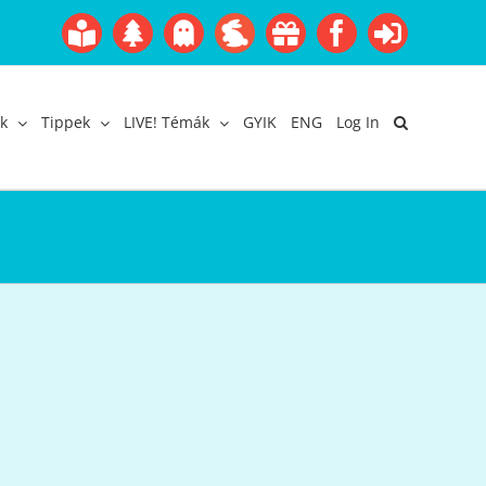
Boofairy
Advent
Halloween
Easter
Akció
Facebook
Login
Gyerekangol
Webáruház
k
Tippek
LIVE! Témák
GYIK
ENG
Log In