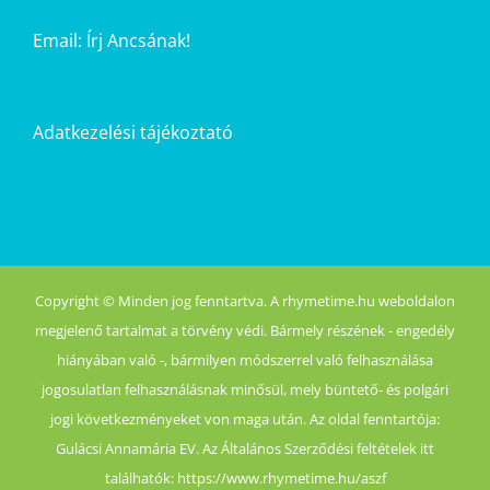
Email:
Írj Ancsának!
Adatkezelési tájékoztató
Copyright © Minden jog fenntartva. A rhymetime.hu weboldalon
megjelenő tartalmat a törvény védi. Bármely részének - engedély
hiányában való -, bármilyen módszerrel való felhasználása
jogosulatlan felhasználásnak minősül, mely büntető- és polgári
jogi következményeket von maga után. Az oldal fenntartója:
Gulácsi Annamária EV. Az Általános Szerződési feltételek itt
találhatók: https://www.rhymetime.hu/aszf