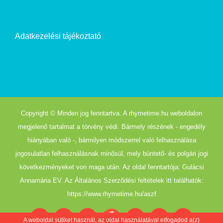
Adatkezelési tájékoztató
Copyright © Minden jog fenntartva. A rhymetime.hu weboldalon
megjelenő tartalmat a törvény védi. Bármely részének - engedély
hiányában való -, bármilyen módszerrel való felhasználása
jogosulatlan felhasználásnak minősül, mely büntető- és polgári jogi
következményeket von maga után. Az oldal fenntartója: Gulácsi
Annamária EV. Az Általános Szerződési feltételek itt találhatók:
https://www.rhymetime.hu/aszf
A weboldal sütiket használ, az oldal használatával elfogadod a(z)
Boofairy
Advent
Halloween
Akció
Facebook
Login
Easter