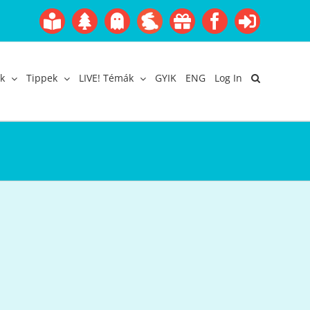
Boofairy
Advent
Halloween
Easter
Akció
Facebook
Login
Gyerekangol
Webáruház
k
Tippek
LIVE! Témák
GYIK
ENG
Log In