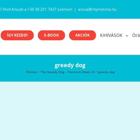
n? Hívd Ancsát a +36 30 251 7437 számon!
|
ancsa@rhymetime.hu
KIHÍVÁSOK
Órá
ÍGY KEZDD!
E-BOOK
AKCIÓK
greedy dog
Főoldal
The Greedy Dog – Premium Week 23
greedy dog