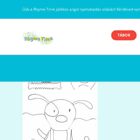
Kihagyás
Üdv a Rhyme Time játékos angol nyelvátadás oldalán! Kérdésed va
TÁBOR