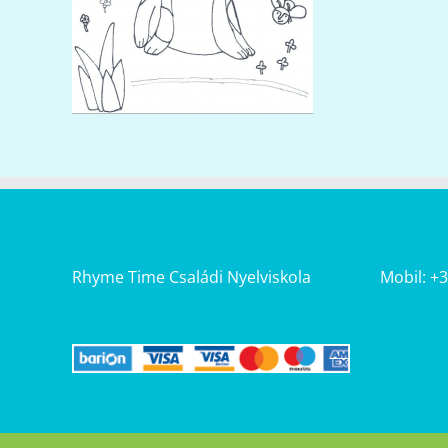
Rhyme Time Családi Nyelviskola
Mobil: +