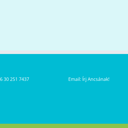
36 30 251 7437
Email:
Írj Ancsának!