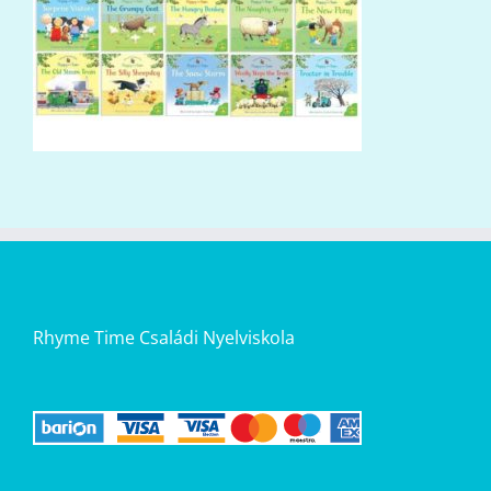
Rhyme Time Családi Nyelviskola