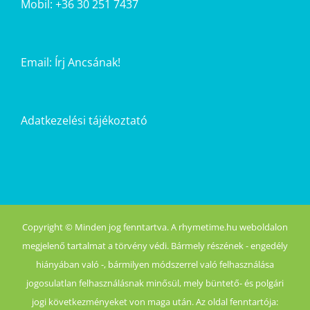
Mobil: +36 30 251 7437
Email:
Írj Ancsának!
Adatkezelési tájékoztató
Copyright © Minden jog fenntartva. A rhymetime.hu weboldalon
megjelenő tartalmat a törvény védi. Bármely részének - engedély
hiányában való -, bármilyen módszerrel való felhasználása
jogosulatlan felhasználásnak minősül, mely büntető- és polgári
jogi következményeket von maga után. Az oldal fenntartója: