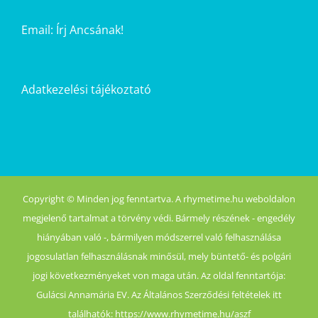
Email:
Írj Ancsának!
Adatkezelési tájékoztató
Copyright © Minden jog fenntartva. A rhymetime.hu weboldalon
megjelenő tartalmat a törvény védi. Bármely részének - engedély
hiányában való -, bármilyen módszerrel való felhasználása
jogosulatlan felhasználásnak minősül, mely büntető- és polgári
jogi következményeket von maga után. Az oldal fenntartója:
Gulácsi Annamária EV. Az Általános Szerződési feltételek itt
találhatók: https://www.rhymetime.hu/aszf