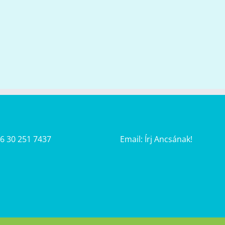
36 30 251 7437
Email:
Írj Ancsának!