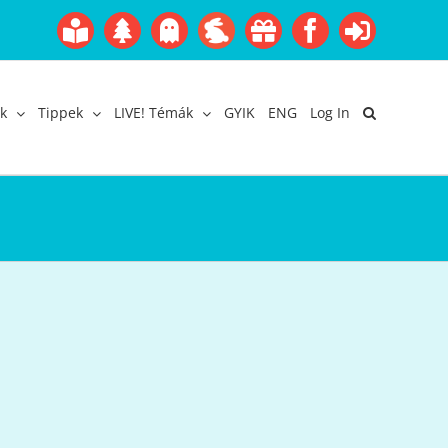
Boofairy
Advent
Halloween
Easter
Akció
Facebook
Login
Gyerekangol
Webáruház
k
Tippek
LIVE! Témák
GYIK
ENG
Log In