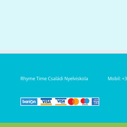
Rhyme Time Családi Nyelviskola
Mobil: +