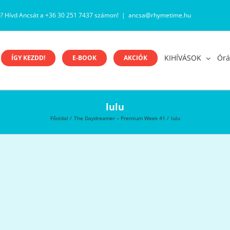
n? Hívd Ancsát a +36 30 251 7437 számon!
|
ancsa@rhymetime.hu
KIHÍVÁSOK
Órá
ÍGY KEZDD!
E-BOOK
AKCIÓK
lulu
Főoldal
The Daydreamer – Premium Week 41
lulu